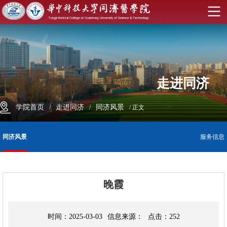
学
校
首
页
English
走进同济
学
院
学
学院首页
走进同济
同济风景
/
/
/ 正文
首
院
师
同济风景
服务信息
页
概
资
学
况
队
科
教
晚霞
伍
建
育
科
时间：
2025-03-03
信息来源：
点击：
252
设
教
学
招