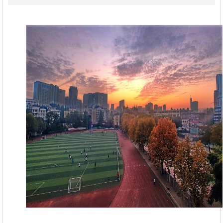
学
研
生
合
究
就
作
走
业
交
进
理
流
同
论
济
学
习