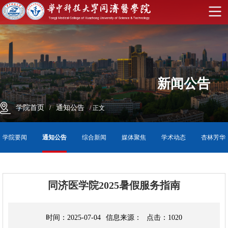
学
校
首
页
English
新闻公告
学
院
学
学院首页
通知公告
/
/ 正文
首
院
师
学院要闻
通知公告
综合新闻
媒体聚焦
学术动态
杏林芳华
页
概
资
学
况
队
科
教
同济医学院2025暑假服务指南
伍
建
育
科
时间：
2025-07-04
信息来源：
点击：
1020
设
教
学
招