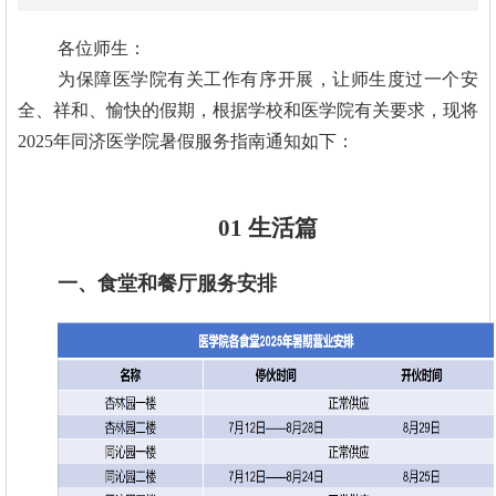
学
研
生
合
各位师生：
为保障医学院有关工作有序开展，让师生度过一个安
究
就
作
走
全、祥和、愉快的假期，根据学校和医学院有关要求
，现将
2025年同济医学院暑假服务指南通知如下：
业
交
进
理
流
同
论
01 生活篇
济
学
一、食堂和餐厅服务安排
习