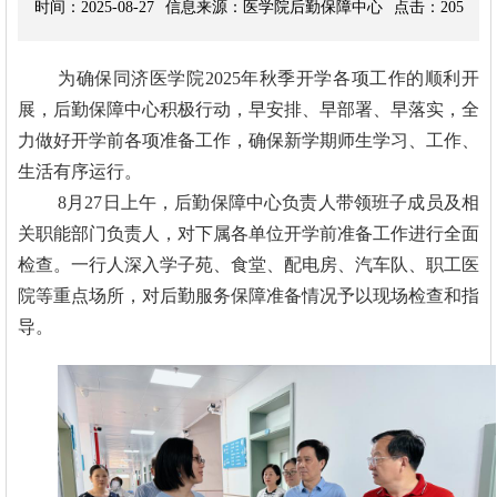
时间：
2025-08-27
信息来源：
医学院后勤保障中心
点击：
205
学
研
生
合
为确
保同济医学院2025年秋季开学各项工作的顺利开
究
就
作
走
展，后勤保障中心积极行动，早安排、早部署、早落实，全
力做好开学前各项准备工作，确保新学期师生学习、工作、
业
交
进
理
生活有序运行。
流
同
论
8月27日上午，后勤保障中心负责人带领班子成员及相
关职能部门负责人，对下属各单位开学前准备工作进行全面
济
学
检查。一行人深入学子苑、食堂、配电房、汽车队、职工医
习
院等重点场所，对后勤服务保障准备情况予以现场检查和指
导。