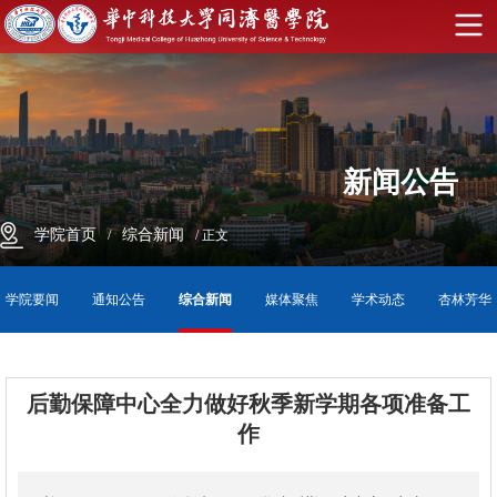
学
校
首
页
English
新闻公告
学
院
学
学院首页
综合新闻
/
/ 正文
首
院
师
学院要闻
通知公告
综合新闻
媒体聚焦
学术动态
杏林芳华
页
概
资
学
况
队
科
教
后勤保障中心全力做好秋季新学期各项准备工
作
伍
建
育
科
设
教
学
招