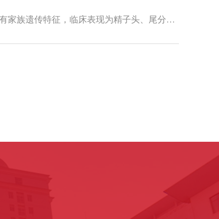
无头精子症（Acephalic spermatozoa syndrome，ASS）是一种非常严重的畸形精子症，具有家族遗传特征，临床表现为精子头、尾分离，男性不育。早在2015...