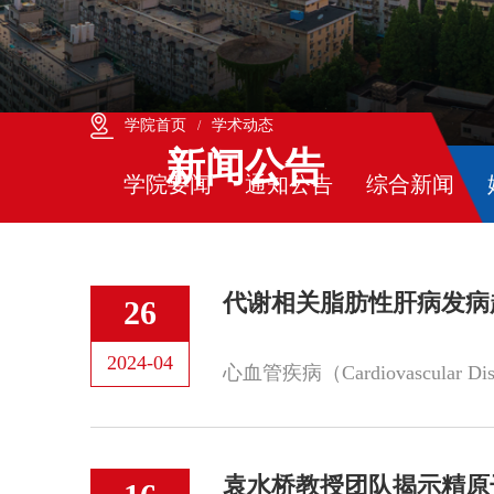
学院首页
学术动态
/
新闻公告
学院要闻
通知公告
综合新闻
代谢相关脂肪性肝病发病
26
2024-04
袁水桥教授团队揭示精原