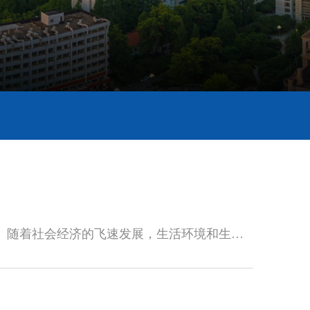
心血管疾病（Cardiovascular Disease, CVD）是中国和世界范围内致残和死亡的主要原因。随着社会经济的飞速发展，生活环境和生活方式发生巨大转变，年...