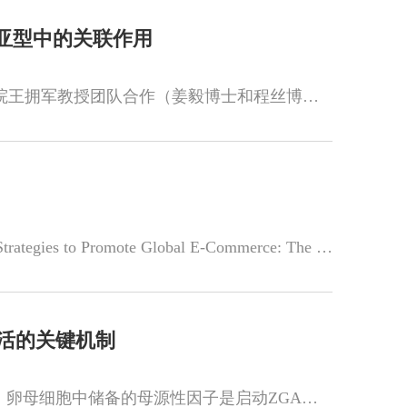
亚型中的关联作用
2024年3月21日，华中科技大学同济医学院公共卫生学院王超龙教授团队与北京天坛医院王拥军教授团队合作（姜毅博士和程丝博士为共同第一作者）在权威...
医药卫生管理学院医药信息管理系吴泰来副研究员团队的研究成果“Website Localization Strategies to Promote Global E-Commerce: The Moderating R...
激活的关键机制
合子基因组激活（zygotic genome activation，ZGA）是早期胚胎发育启动的标志性事件。卵母细胞中储备的母源性因子是启动ZGA进行的重要驱动力，揭示...