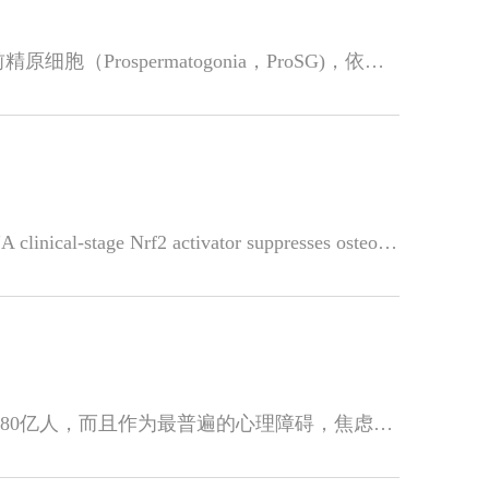
哺乳动物精原干细胞（SSC）具备自我更新以及分化产生功能精子的特性。SSC来源于前精原细胞（Prospermatogonia，ProSG)，依次发育为增殖型前精原细胞...
4月2日，附属同济医院骨科李锋教授团队在Cell Metabolism杂志（IF=29）在线发表题为“A clinical-stage Nrf2 activator suppresses osteoclast diffe...
根据世界卫生组织的相关数据，焦虑症和抑郁症目前在全世界已经分别影响3.01亿人和2.80亿人，而且作为最普遍的心理障碍，焦虑症和抑郁症常常共存。如...