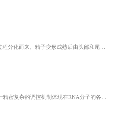
哺乳动物精子是维持物种繁衍的重要生殖细胞，其结构很特殊，是由圆形精子历经变形过程分化而来。精子变形成熟后由头部和尾部组成，头部包含单倍染色...
核酸修饰，特别是RNA修饰这一重要概念，在生命科学的核心地带发挥着关键作用。这一精密复杂的调控机制体现在RNA分子的各个组成部分，如碱基、糖基或...